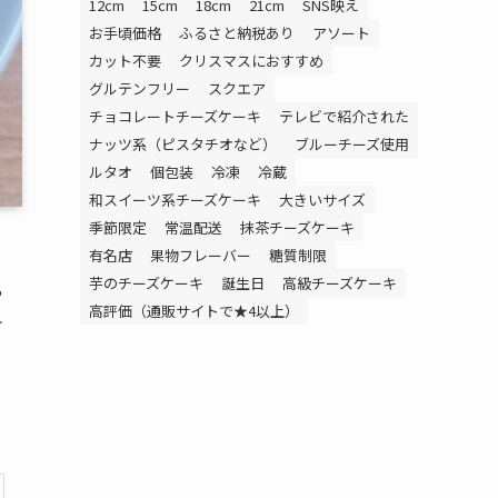
12cm
15cm
18cm
21cm
SNS映え
お手頃価格
ふるさと納税あり
アソート
カット不要
クリスマスにおすすめ
グルテンフリー
スクエア
チョコレートチーズケーキ
テレビで紹介された
ナッツ系（ピスタチオなど）
ブルーチーズ使用
ルタオ
個包装
冷凍
冷蔵
和スイーツ系チーズケーキ
大きいサイズ
季節限定
常温配送
抹茶チーズケーキ
有名店
果物フレーバー
糖質制限
芋のチーズケーキ
誕生日
高級チーズケーキ
や
高評価（通販サイトで★4以上）
ケ