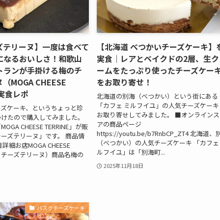
ズテリーヌ】一度は食べて
【北海道 べつかいチーズケーキ】
になるおいしさ！和歌山
実食｜レアとベイクドの2層、生ク
トランが手掛ける梅のチ
ームをたっぷり使ったチーズケー
MOGA CHEESE
をお取り寄せ！
）実食レポ
北海道の別海（べつかい）という街にある
「カフェ ミルフイユ」の人気チーズケーキ
ーズケーキ、というちょっと珍
お取り寄せしてみました。 ■オンラインス
つけたので購入してみました。
アの商品ページ
GA CHEESE TERRINE」が販
https://youtu.be/b7RnbCP_ZT4 北海道
ーズテリーヌ」です。 商品情
（べつかい）の人気チーズケーキ 「カフェ
詳細お店MOGA CHEESE
ルフイユ」は「別海町...
モガ チーズテリーヌ）商品名梅の
2025年11月18日
バスクチーズケーキ