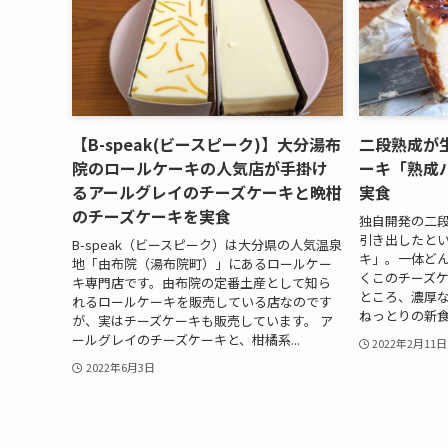
【B-speak(ビースピーク)】大分湯布
二段熟成が
院のロールケーキの人気店が手掛け
ーキ「熟成
るアールグレイのチーズケーキと晩柑
実食
のチーズケーキを実食
独自開発の二
引き出したと
B-speak（ビースピーク）は大分県の人気温泉
キ」。一体ど
地「由布院（湯布院町）」にあるロールケー
くこのチーズ
キ専門店です。由布院の定番土産として知ら
ところ、濃厚
れるロールケーキを販売している店なのです
ねっとりの新食
が、実はチーズケーキも販売しています。 ア
ールグレイのチーズケーキと、柑橘系...
2022年2月11日
2022年6月3日