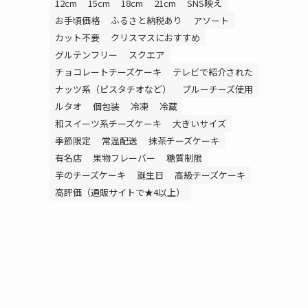
12cm
15cm
18cm
21cm
SNS映え
お手頃価格
ふるさと納税あり
アソート
カット不要
クリスマスにおすすめ
グルテンフリー
スクエア
チョコレートチーズケーキ
テレビで紹介された
ナッツ系（ピスタチオなど）
ブルーチーズ使用
ルタオ
個包装
冷凍
冷蔵
和スイーツ系チーズケーキ
大きいサイズ
季節限定
常温配送
抹茶チーズケーキ
有名店
果物フレーバー
糖質制限
芋のチーズケーキ
誕生日
高級チーズケーキ
高評価（通販サイトで★4以上）