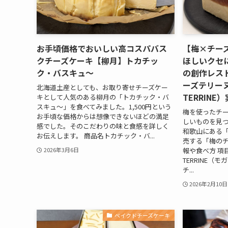
お手頃価格でおいしい高コスパバス
【梅×チー
クチーズケーキ【柳月】トカチッ
ほしいクセ
ク・バスキュ～
の創作レス
ーズテリーヌ（
北海道土産としても、お取り寄せチーズケー
TERRINE
キとして人気のある柳月の「トカチック・バ
スキュ～」を食べてみました。1,500円という
梅を使ったチ
お手頃な価格からは想像できないほどの満足
しいものを見
感でした。そのこだわりの味と食感を詳しく
和歌山にある「MO
お伝えします。 商品名トカチック・バ...
売する「梅のチ
報や食べ方 項目
2026年3月6日
TERRINE（
チ...
2026年2月10日
ベイクドチーズケーキ