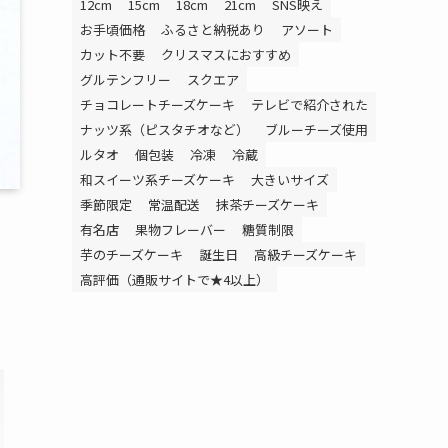
12cm
15cm
18cm
21cm
SNS映え
お手頃価格
ふるさと納税あり
アソート
カット不要
クリスマスにおすすめ
グルテンフリー
スクエア
チョコレートチーズケーキ
テレビで紹介された
ナッツ系（ピスタチオなど）
ブルーチーズ使用
ルタオ
個包装
冷凍
冷蔵
和スイーツ系チーズケーキ
大きいサイズ
季節限定
常温配送
抹茶チーズケーキ
有名店
果物フレーバー
糖質制限
芋のチーズケーキ
誕生日
高級チーズケーキ
高評価（通販サイトで★4以上）