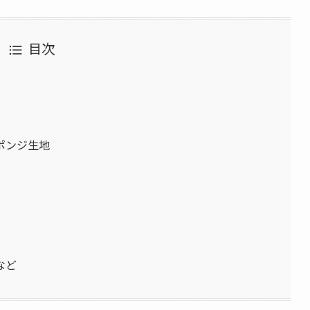
目次
ポンジ生地
て
など