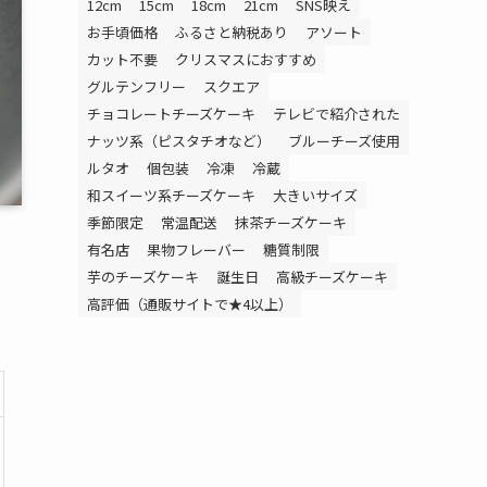
12cm
15cm
18cm
21cm
SNS映え
お手頃価格
ふるさと納税あり
アソート
カット不要
クリスマスにおすすめ
グルテンフリー
スクエア
チョコレートチーズケーキ
テレビで紹介された
ナッツ系（ピスタチオなど）
ブルーチーズ使用
ルタオ
個包装
冷凍
冷蔵
和スイーツ系チーズケーキ
大きいサイズ
季節限定
常温配送
抹茶チーズケーキ
有名店
果物フレーバー
糖質制限
芋のチーズケーキ
誕生日
高級チーズケーキ
高評価（通販サイトで★4以上）