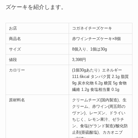
ズケーキを紹介します。
お店
コガネイチーズケーキ
商品名
赤ワインチーズケーキ×8個
サイズ
8個入り、1個は30g
値段
3,398円
カロリー
(1個30gあたり）エネルギー
111.6kcal タンパク質 2.1g 脂質
9g 炭水化物 6.2g 糖質 5g 食物
繊維 1.2g 食塩相当量 0.1g
原材料名
クリームチーズ(国内製造)、生
クリーム、赤ワイン(周五郎の
ヴァン)、レーズン、ドライい
ちじく、レモン果汁、ゼラチ
ン、食塩(ゲランド製造)/酸化防
止剤(亜硫酸塩)、カカオニブ