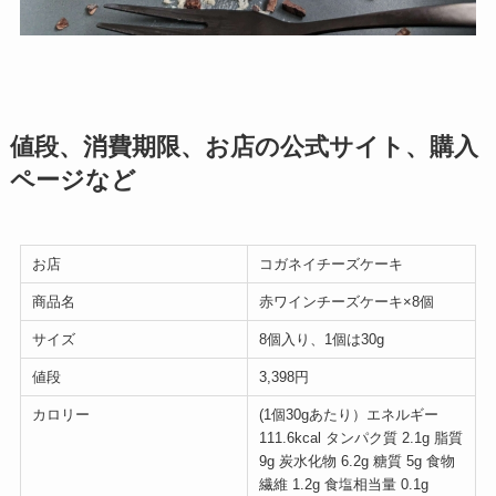
値段、消費期限、お店の公式サイト、購入
ページなど
お店
コガネイチーズケーキ
商品名
赤ワインチーズケーキ×8個
サイズ
8個入り、1個は30g
値段
3,398円
カロリー
(1個30gあたり）エネルギー
111.6kcal タンパク質 2.1g 脂質
9g 炭水化物 6.2g 糖質 5g 食物
繊維 1.2g 食塩相当量 0.1g