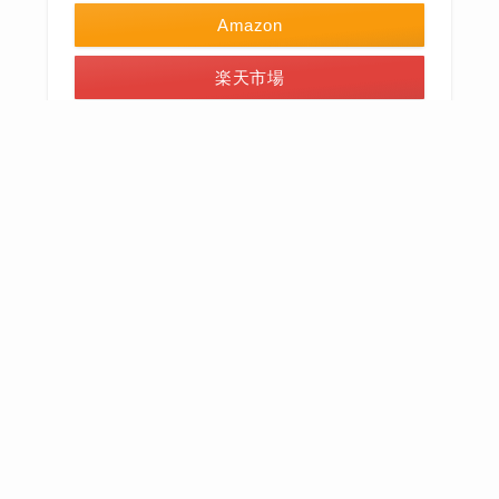
Amazon
楽天市場
Cake.jpで見る
ポチップ
■ふるさと納税
【ふるさと納税】 テレビぽかぽかで紹介された