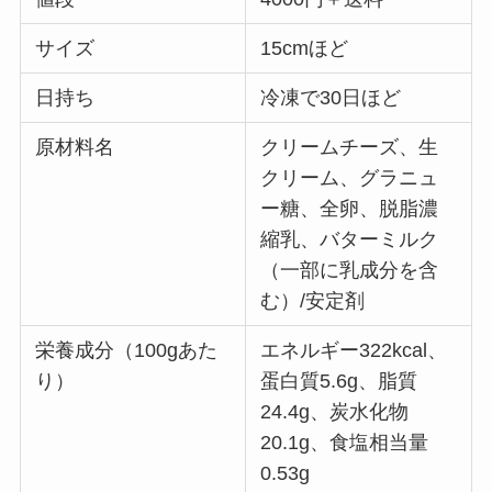
サイズ
15cmほど
日持ち
冷凍で30日ほど
原材料名
クリームチーズ、生
クリーム、グラニュ
ー糖、全卵、脱脂濃
縮乳、バターミルク
（一部に乳成分を含
む）/安定剤
栄養成分（100gあた
エネルギー322kcal、
り）
蛋白質5.6g、脂質
24.4g、炭水化物
20.1g、食塩相当量
0.53g