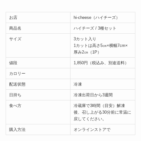
お店
hi-cheese（ハイチーズ）
商品名
ハイチーズ / 3種セット
サイズ
3カット入り
1カットは高さ5㎝×横幅7cm×
厚み2㎝（1P）
値段
1,850円（税込み、別途送料）
カロリー
配送状態
冷凍
日持ち
冷凍出荷日から3週間
食べ方
冷蔵庫で3時間（目安）解凍
後、召し上がる30分前に常温に
戻してください。
購入方法
オンラインストアで