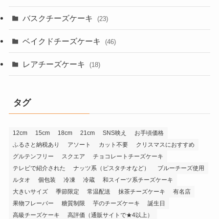
バスクチーズケーキ
(23)
ベイクドチーズケーキ
(46)
レアチーズケーキ
(18)
タグ
12cm
15cm
18cm
21cm
SNS映え
お手頃価格
ふるさと納税あり
アソート
カット不要
クリスマスにおすすめ
グルテンフリー
スクエア
チョコレートチーズケーキ
テレビで紹介された
ナッツ系（ピスタチオなど）
ブルーチーズ使用
ルタオ
個包装
冷凍
冷蔵
和スイーツ系チーズケーキ
大きいサイズ
季節限定
常温配送
抹茶チーズケーキ
有名店
果物フレーバー
糖質制限
芋のチーズケーキ
誕生日
高級チーズケーキ
高評価（通販サイトで★4以上）